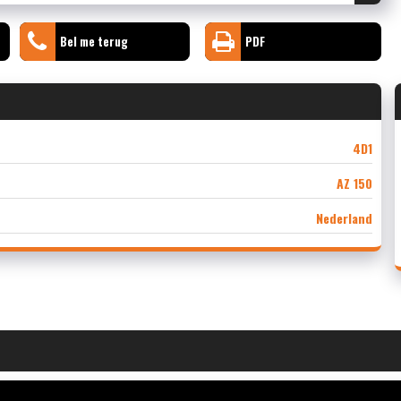
Bel me terug
PDF
4D1
AZ 150
Nederland