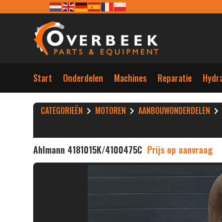
Start
Onderdelen
Machines
Reparatie
Hydra
CATEGORIEËN
MOTOREN
AANBOUWONDERDELEN
Ahlmann 4181015K/4100475C
Prijs op aanvraag