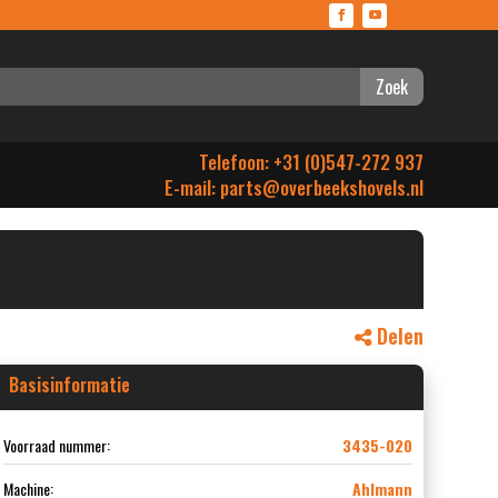
Zoek
Telefoon: +31 (0)547-272 937
E-mail:
parts@overbeekshovels.nl
Delen
Basisinformatie
Voorraad nummer:
3435-020
Machine:
Ahlmann