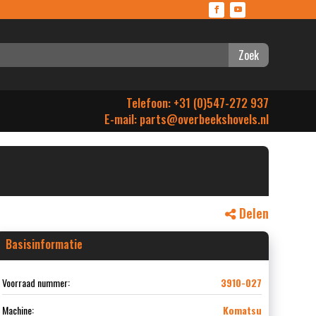
Zoek
Telefoon: +31 (0)547-272 937
E-mail:
parts@overbeekshovels.nl
Delen
Basisinformatie
Voorraad nummer:
3910-027
Machine:
Komatsu