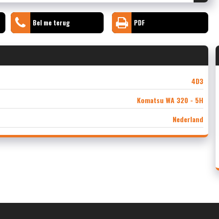
Bel me terug
PDF
4D3
Komatsu WA 320 - 5H
Nederland