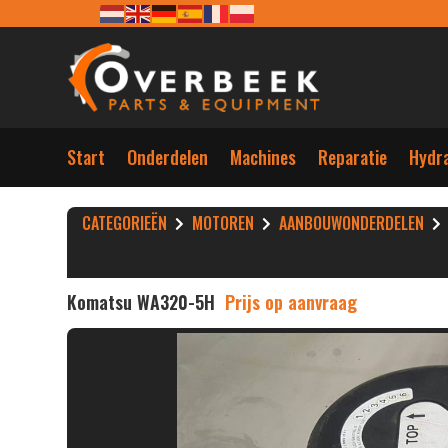
Start
Onderdelen
Machines
Reparatie
Hydra
CATEGORIEËN
MOTOREN
AANBOUWONDERDELEN
Komatsu WA320-5H
Prijs op aanvraag