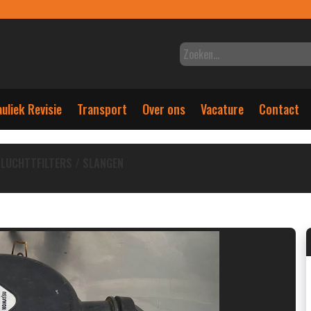
uliek Revisie
Transport
Over ons
Vacature
Contact
LUCHTTFILTERS / SLANGEN