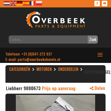
Zoek
Telefoon: +31 (0)547-272 937
E-mail: parts
@overbeekshovels.nl
CATEGORIEËN
MOTOREN
ONDERDELEN
KLEPPENDEKSEL
Liebherr 9880673
Prijs op aanvraag
Delen