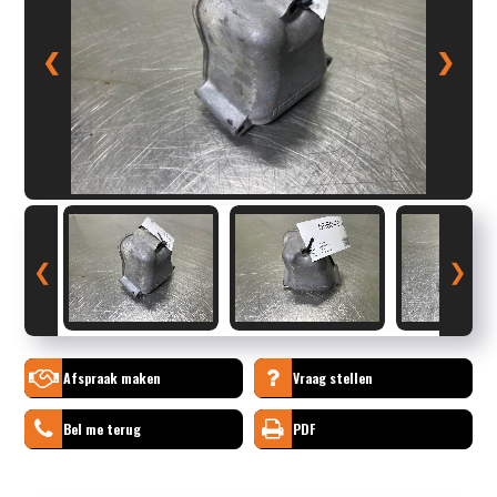
❮
❯
❮
❯
Afspraak maken
Vraag stellen
Bel me terug
PDF