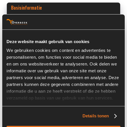
Basisinformatie
Voorraad nummer:
5560-001-10
Machine:
Liebherr
Deze website maakt gebruik van cookies
Machine Type:
L544
We gebruiken cookies om content en advertenties te
Onderdeel Merk:
Liebherr
personaliseren, om functies voor social media te bieden
en om ons websiteverkeer te analyseren. Ook delen we
Onderdeel Type:
9880673
informatie over uw gebruik van onze site met onze
Onderdeel nummer:
9880673
partners voor social media, adverteren en analyse. Deze
partners kunnen deze gegevens combineren met andere
informatie die u aan ze heeft verstrekt of die ze hebben
verzameld op basis van uw gebruik van hun services.
Informatie
Details tonen
Locatie:
4F16