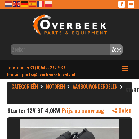
Zoek
Telefoon: +31 (0)547-272 937
E-mail: parts
@overbeekshovels.nl
CATEGORIEËN
MOTOREN
AANBOUWONDERDELEN
STAR
Starter 12V 9T 4,0KW
Prijs op aanvraag
Delen