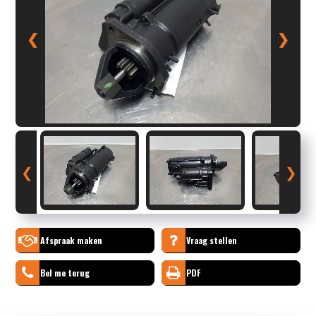
❮
❯
❮
❯
Afspraak maken
Vraag stellen
Bel me terug
PDF