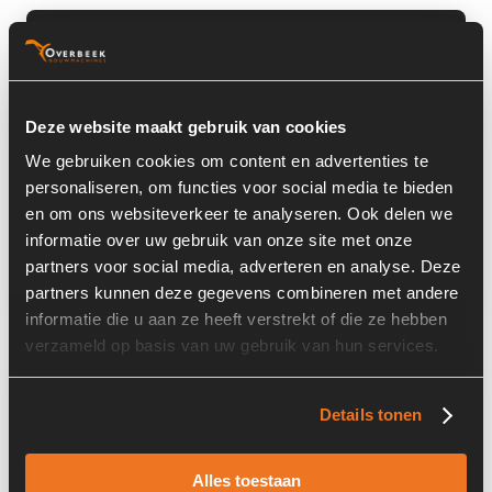
Basisinformatie
Voorraad nummer:
6065-029
Deze website maakt gebruik van cookies
Machine:
Deutz
We gebruiken cookies om content en advertenties te
Onderdeel Merk:
Starter
personaliseren, om functies voor social media te bieden
en om ons websiteverkeer te analyseren. Ook delen we
Onderdeel Type:
12V 9T 4,0KW
informatie over uw gebruik van onze site met onze
Onderdeel nummer:
11131864
partners voor social media, adverteren en analyse. Deze
partners kunnen deze gegevens combineren met andere
informatie die u aan ze heeft verstrekt of die ze hebben
verzameld op basis van uw gebruik van hun services.
Informatie
Details tonen
Locatie:
3X3
Alles toestaan
Past op de volgende machines:
Deutz