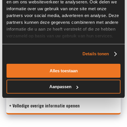
en om ons websiteverkeer te analyseren. Ook delen we
Serienummer:
193306 / 0812
informatie over uw gebruik van onze site met onze
partners voor social media, adverteren en analyse. Deze
Past op de volgende machines:
Volvo L 30
partners kunnen deze gegevens combineren met andere
informatie die u aan ze heeft verstrekt of die ze hebben
Land:
Nederland
verzameld op basis van uw gebruik van hun services.
Overige informatie
Details tonen
Stock number: 6081-128-02
Alles toestaan
Brand: Volvo
Type 1: BXP19817-01G
Type 2: BXP19817-01G
Aanpassen
S/N: 19
+ Volledige overige informatie openen