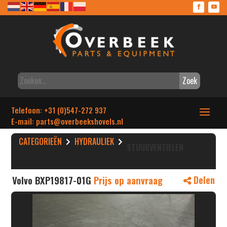
Zoek
Telefoon: +31 (0)547-272 937
E-mail: parts
@overbeekshovels.nl
CATEGORIEËN
HYDRAULIEK
STUURVENTIELEN
Volvo BXP19817-01G
Prijs op aanvraag
Delen