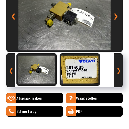
❮
❯
❮
❯
Afspraak maken
Vraag stellen
Bel me terug
PDF