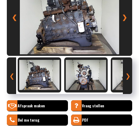
❮
❯
❮
❯
Afspraak maken
Vraag stellen
Bel me terug
PDF