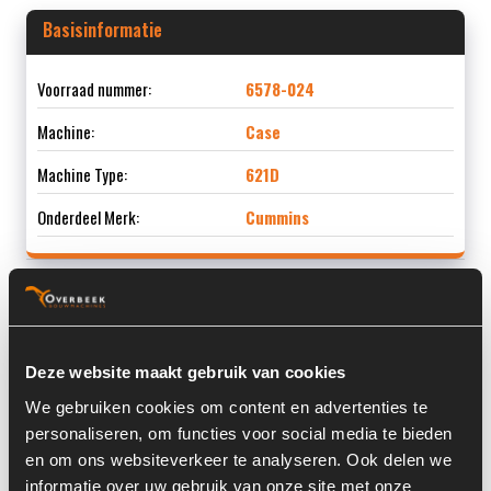
Basisinformatie
Voorraad nummer:
6578-024
Machine:
Case
Machine Type:
621D
Onderdeel Merk:
Cummins
Informatie
Deze website maakt gebruik van cookies
Locatie:
4F3
We gebruiken cookies om content en advertenties te
personaliseren, om functies voor social media te bieden
Past op de volgende machines:
Case 621 D
en om ons websiteverkeer te analyseren. Ook delen we
Land:
Nederland
informatie over uw gebruik van onze site met onze