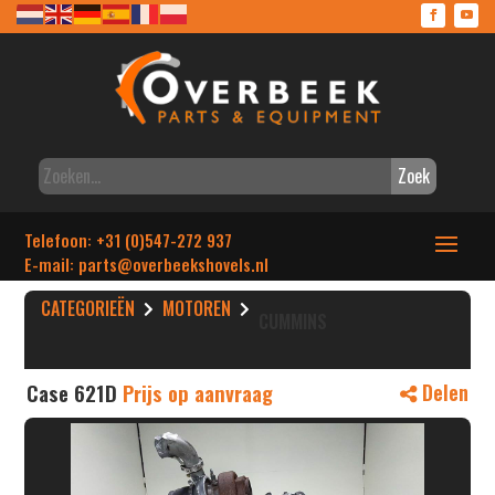
Zoek
Telefoon: +31 (0)547-272 937
E-mail: parts
@overbeekshovels.nl
CATEGORIEËN
MOTOREN
CUMMINS
Case 621D
Prijs op aanvraag
Delen