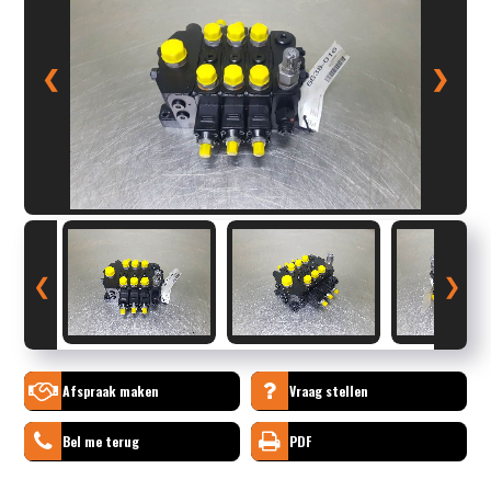
❮
❯
❮
❯
Afspraak maken
Vraag stellen
Bel me terug
PDF