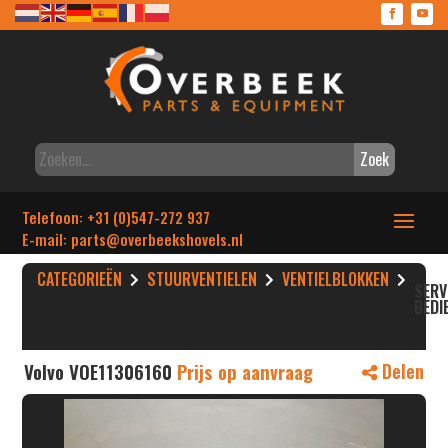
Zoek
Telefoon: +31 (0)547-272 937
E-mail: parts
@overbeekshovels.nl
CATEGORIEËN
STUURVENTIELEN
VENTIELBLOKKEN
SER
BEDI
Volvo VOE11306160
Prijs op aanvraag
Delen