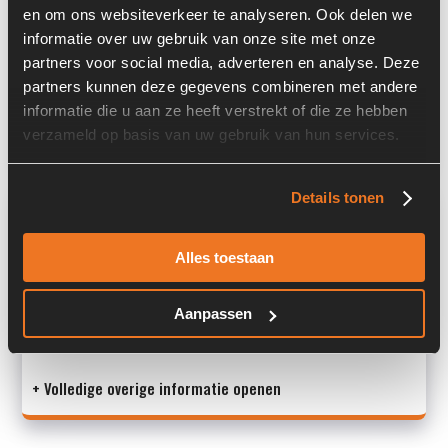
Locatie:
4A12Q
en om ons websiteverkeer te analyseren. Ook delen we
informatie over uw gebruik van onze site met onze
Past op de volgende machines:
Volvo L 30 G
partners voor social media, adverteren en analyse. Deze
Land:
Nederland
partners kunnen deze gegevens combineren met andere
informatie die u aan ze heeft verstrekt of die ze hebben
Serienummer:
PA1601948/002
verzameld op basis van uw gebruik van hun services.
Details tonen
Overige informatie
Stock number: 6638-016
Alles toestaan
Brand: Volvo
Type 1: VOE11306160
Aanpassen
Type 2: VOE11306160
S/N: PA16019
+ Volledige overige informatie openen