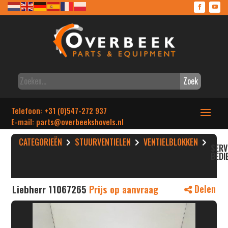
Zoek
Telefoon: +31 (0)547-272 937
E-mail: parts
@overbeekshovels.nl
CATEGORIEËN
STUURVENTIELEN
VENTIELBLOKKEN
SER
BEDI
Liebherr 11067265
Prijs op aanvraag
Delen