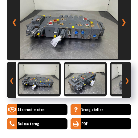
❮
❯
❮
❯
Afspraak maken
Vraag stellen
Bel me terug
PDF