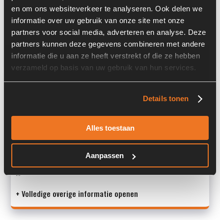
Locatie:
4A10P
en om ons websiteverkeer te analyseren. Ook delen we
informatie over uw gebruik van onze site met onze
Past op de volgende machines:
Liebherr A 924 C
partners voor social media, adverteren en analyse. Deze
Land:
Nederland
partners kunnen deze gegevens combineren met andere
informatie die u aan ze heeft verstrekt of die ze hebben
verzameld op basis van uw gebruik van hun services.
Overige informatie
Details tonen
Stock number: 7129-011
Brand: Liebherr
Type 1: 11067265
Alles toestaan
Type 2: 11067265
S/N: -
Aanpassen
M
+ Volledige overige informatie openen