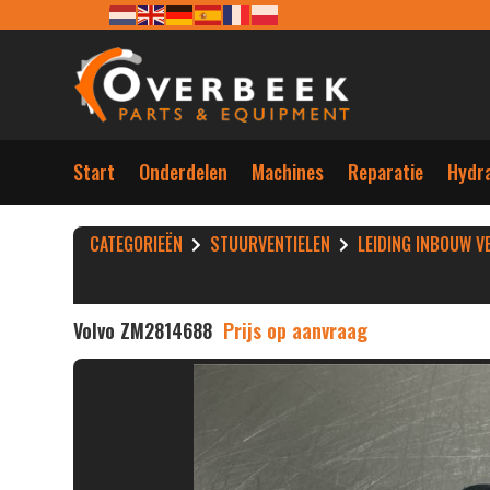
Start
Onderdelen
Machines
Reparatie
Hydra
CATEGORIEËN
STUURVENTIELEN
LEIDING INBOUW V
Volvo ZM2814688
Prijs op aanvraag