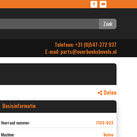
Zoek
Telefoon: +31 (0)547-272 937
E-mail:
parts@overbeekshovels.nl
Delen
Basisinformatie
Voorraad nummer:
7133-022
Machine:
Volvo