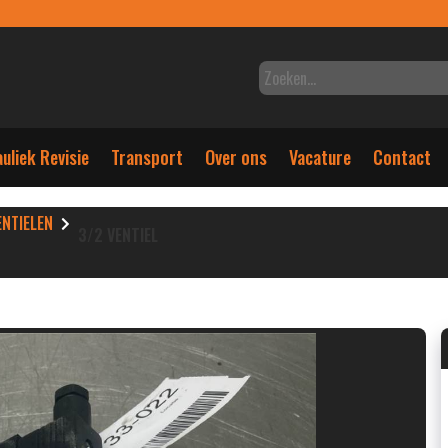
uliek Revisie
Transport
Over ons
Vacature
Contact
ENTIELEN
3/2 VENTIEL