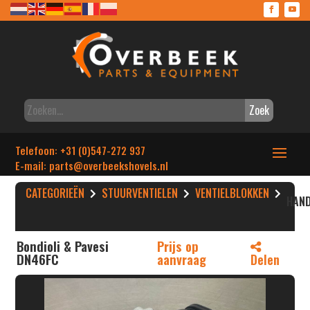
Zoek
Telefoon: +31 (0)547-272 937
E-mail: parts
@overbeekshovels.nl
CATEGORIEËN
STUURVENTIELEN
VENTIELBLOKKEN
HAND
Bondioli & Pavesi
Prijs op
DN46FC
aanvraag
Delen