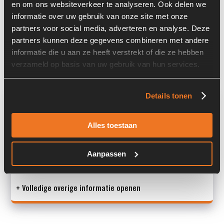
en om ons websiteverkeer te analyseren. Ook delen we
informatie over uw gebruik van onze site met onze
Serienummer:
3955041/16
partners voor social media, adverteren en analyse. Deze
Past op de volgende machines:
Kaweco
partners kunnen deze gegevens combineren met andere
informatie die u aan ze heeft verstrekt of die ze hebben
Land:
Nederland
verzameld op basis van uw gebruik van hun services.
Overige informatie
Details tonen
Stock number: 7448-023
Alles toestaan
Brand: Bondioli & Pavesi
Type 1: DN46FC
Type 2: DN46FC
Aanpassen
S/N: 39550
+ Volledige overige informatie openen