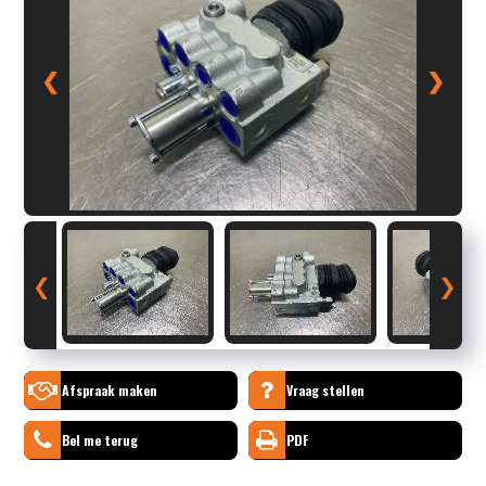
❮
❯
❮
❯
Afspraak maken
Vraag stellen
Bel me terug
PDF