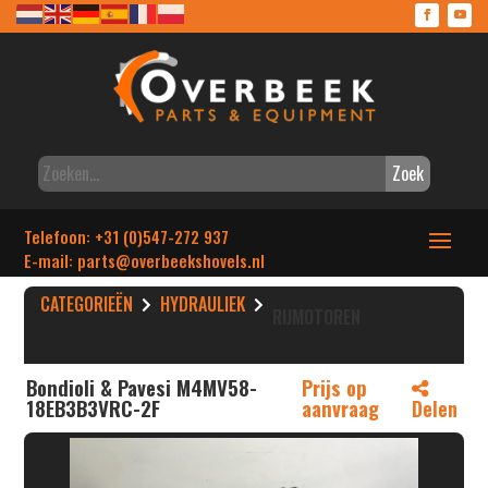
Zoek
Telefoon: +31 (0)547-272 937
E-mail: parts
@overbeekshovels.nl
CATEGORIEËN
HYDRAULIEK
RIJMOTOREN
Bondioli & Pavesi M4MV58-
Prijs op
18EB3B3VRC-2F
aanvraag
Delen