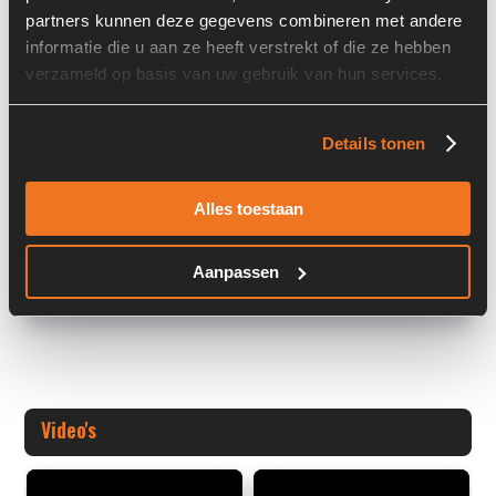
Land:
Nederland
partners kunnen deze gegevens combineren met andere
informatie die u aan ze heeft verstrekt of die ze hebben
verzameld op basis van uw gebruik van hun services.
Overige informatie
Details tonen
Stock number: 7455-002
Brand: Bondioli & Pavesi
Type 1: M4MV58-18EB3B3VRC-2F
Alles toestaan
Type 2: M4MV58
Aanpassen
+ Volledige overige informatie openen
Video's