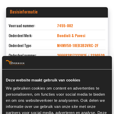
Basisinformatie
Voorraad nummer:
7455-002
Onderdeel Merk:
Bondioli & Pavesi
Onderdeel Type:
M4MV58-18EB3B3VRC-2F
Onderdeel nummer:
36668281733282F / 2290520
Deze website maakt gebruik van cookies
Informatie
We gebruiken cookies om content en advertenties te
personaliseren, om functies voor social media te bieden
Locatie:
4A9G
en om ons websiteverkeer te analyseren. Ook delen we
informatie over uw gebruik van onze site met onze
Serienummer:
00007
partners voor social media, adverteren en analyse. Deze