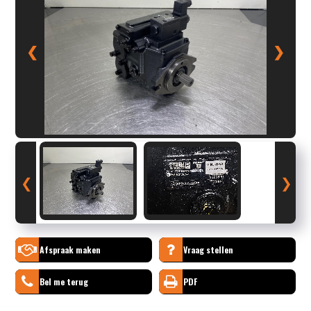
❮
❯
❮
❯
Afspraak maken
Vraag stellen
Bel me terug
PDF