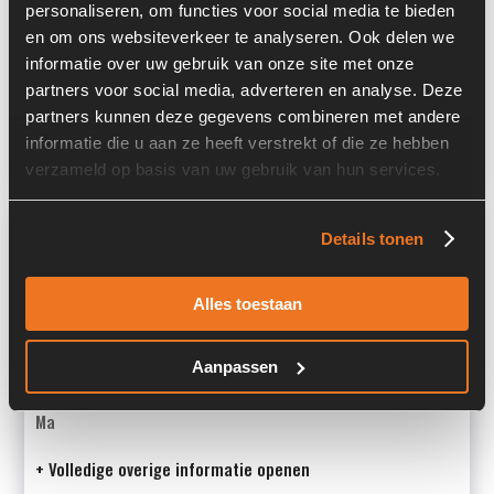
personaliseren, om functies voor social media te bieden
Past op de volgende machines:
en om ons websiteverkeer te analyseren. Ook delen we
TL65/ TL70S / TL80 /TL80Z / TL100 / TL120 / SKL814 /
informatie over uw gebruik van onze site met onze
SKL824 / SKL834 /SKL834Z / SKL844 / SKL854 / SKS634
partners voor social media, adverteren en analyse. Deze
partners kunnen deze gegevens combineren met andere
Land:
Nederland
informatie die u aan ze heeft verstrekt of die ze hebben
verzameld op basis van uw gebruik van hun services.
Overige informatie
Details tonen
Stock number: A00001
Brand: Terex
Alles toestaan
Type 1: 5110662040
Type 2: 5110662040
Aanpassen
S/N: -
Ma
+ Volledige overige informatie openen