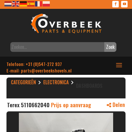
Zoek
Telefoon: +31 (0)547-272 937
E-mail: parts
@overbeekshovels.nl
CATEGORIEËN
ELECTRONICA
DASHBOARDS
Terex 5110662040
Prijs op aanvraag
Delen