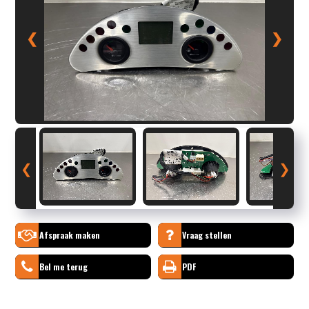
❮
❯
❮
❯
Afspraak maken
Vraag stellen
Bel me terug
PDF