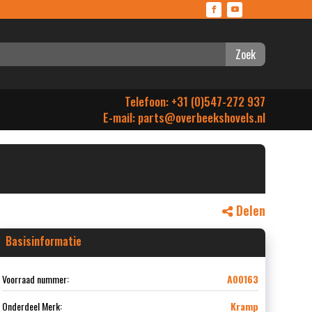
Zoek
Telefoon: +31 (0)547-272 937
E-mail:
parts@overbeekshovels.nl
Delen
Basisinformatie
Voorraad nummer:
A00163
Onderdeel Merk:
Kramp