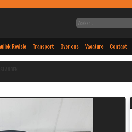
uliek Revisie
Transport
Over ons
Vacature
Contact
SLANGEN