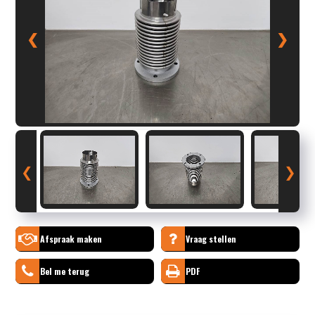
❮
❯
❮
❯
Afspraak maken
Vraag stellen
Bel me terug
PDF