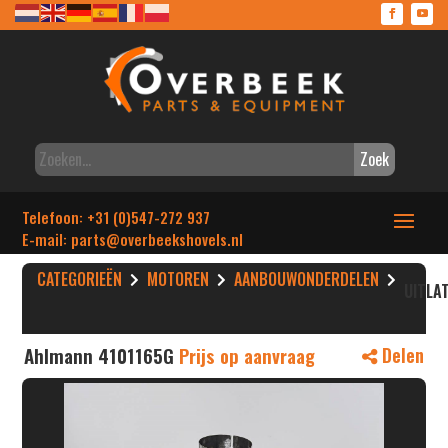
Zoek
Telefoon: +31 (0)547-272 937
E-mail: parts
@overbeekshovels.nl
CATEGORIEËN
MOTOREN
AANBOUWONDERDELEN
UITLA
Ahlmann 4101165G
Prijs op aanvraag
Delen