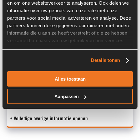
en om ons websiteverkeer te analyseren. Ook delen we
Past op de volgende machines:
Ahlmann AZ 150
informatie over uw gebruik van onze site met onze
partners voor social media, adverteren en analyse. Deze
Land:
Nederland
partners kunnen deze gegevens combineren met andere
informatie die u aan ze heeft verstrekt of die ze hebben
verzameld op basis van uw gebruik van hun services.
Overige informatie
Details tonen
Stock number: A00368
Brand: Ahlmann
Type 1: 4101165G
Alles toestaan
Type 2: 4101165G
S/N: -
Aanpassen
Mach
+ Volledige overige informatie openen