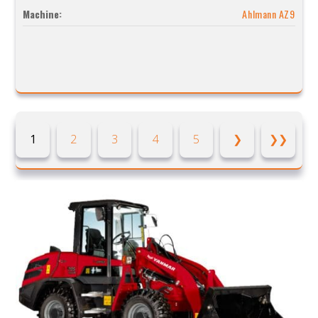
Machine:
Ahlmann AZ9
1
2
3
4
5
❯
❯❯