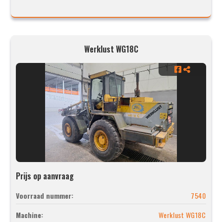
Werklust WG18C
Prijs op aanvraag
Voorraad nummer:
7540
Machine:
Werklust WG18C