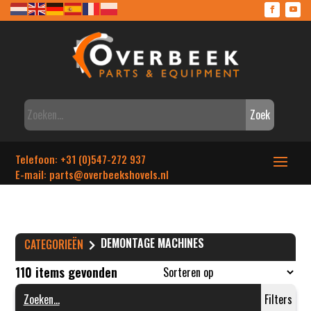
Zoek
Telefoon: +31 (0)547-272 937
E-mail: parts
@overbeekshovels.nl
DEMONTAGE MACHINES
CATEGORIEËN
110 items gevonden
Filters