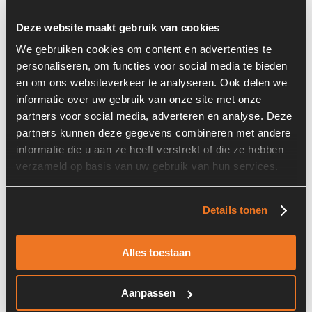
Deze website maakt gebruik van cookies
We gebruiken cookies om content en advertenties te
personaliseren, om functies voor social media te bieden
en om ons websiteverkeer te analyseren. Ook delen we
informatie over uw gebruik van onze site met onze
Prijs op aanvraag
partners voor social media, adverteren en analyse. Deze
partners kunnen deze gegevens combineren met andere
Voorraad nummer:
7509
informatie die u aan ze heeft verstrekt of die ze hebben
Machine:
Atlas AR65
verzameld op basis van uw gebruik van hun services.
Details tonen
Alles toestaan
Atlas AR65
Aanpassen