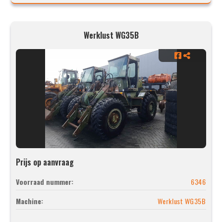
Werklust WG35B
Prijs op aanvraag
Voorraad nummer:
6346
Machine:
Werklust WG35B