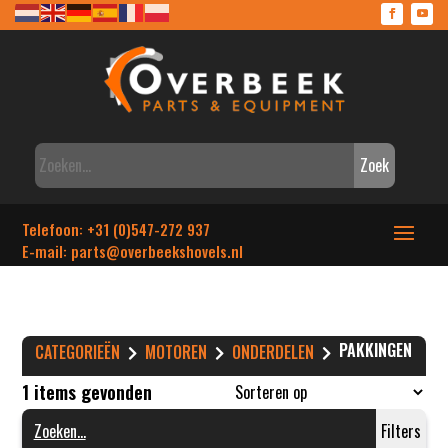
Zoek
Telefoon: +31 (0)547-272 937
E-mail: parts
@overbeekshovels.nl
PAKKINGEN
CATEGORIEËN
MOTOREN
ONDERDELEN
1 items gevonden
Filters