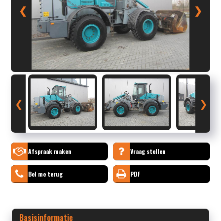
❮
❯
❮
❯
Afspraak maken
Vraag stellen
Bel me terug
PDF
Basisinformatie