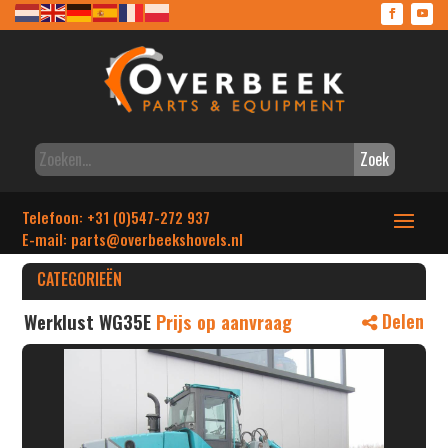
Zoek
Telefoon: +31 (0)547-272 937
E-mail: parts
@overbeekshovels.nl
CATEGORIEËN
Werklust WG35E
Prijs op aanvraag
Delen