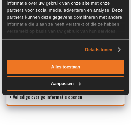
informatie over uw gebruik van onze site met onze
partners voor social media, adverteren en analyse. Deze
Type cabine:
Gesloten cabine
partners kunnen deze gegevens combineren met andere
Land:
Nederland
informatie die u aan ze heeft verstrekt of die ze hebben
verzameld op basis van uw gebruik van hun services.
Accessoires:
2-delige giek
Details tonen
Overige informatie
Alles toestaan
- Machine available for parts
- Maschine fur Teile verfugbar
Aanpassen
- Machine voor onderdelen beschik
+ Volledige overige informatie openen