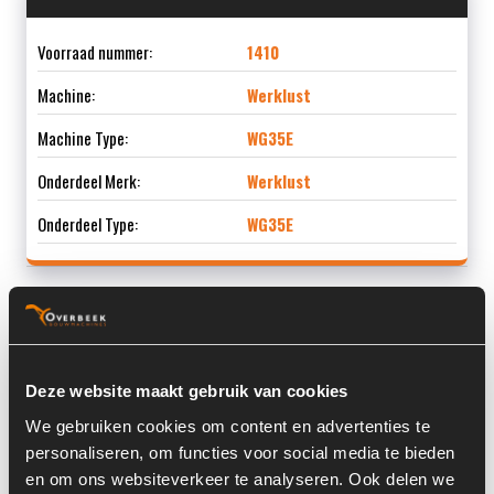
Voorraad nummer:
1410
Machine:
Werklust
Machine Type:
WG35E
Onderdeel Merk:
Werklust
Onderdeel Type:
WG35E
Informatie
Deze website maakt gebruik van cookies
Bouwjaar:
2005
We gebruiken cookies om content en advertenties te
Locatie:
10
personaliseren, om functies voor social media te bieden
en om ons websiteverkeer te analyseren. Ook delen we
Type opbouw:
Knikgestuurd