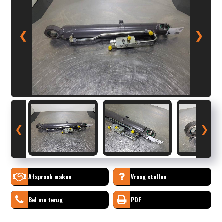
❮
❯
❮
❯
Afspraak maken
Vraag stellen
Bel me terug
PDF