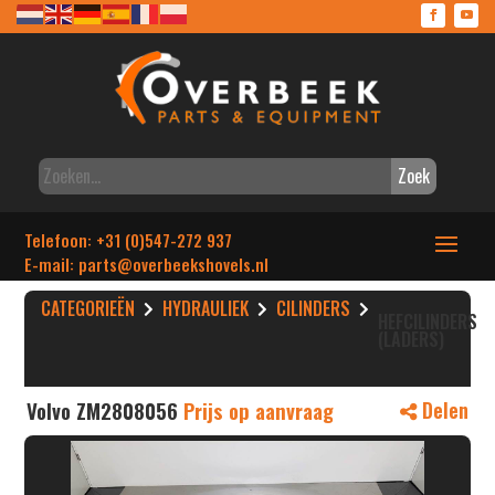
Zoek
Telefoon: +31 (0)547-272 937
E-mail: parts
@overbeekshovels.nl
CATEGORIEËN
HYDRAULIEK
CILINDERS
HEFCILINDERS
(LADERS)
Volvo ZM2808056
Prijs op aanvraag
Delen