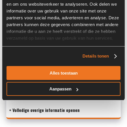
Locatie:
4B17B
en om ons websiteverkeer te analyseren. Ook delen we
informatie over uw gebruik van onze site met onze
Serienummer:
02/10
partners voor social media, adverteren en analyse. Deze
Past op de volgende machines:
Volvo L 30 B-Z / X
partners kunnen deze gegevens combineren met andere
informatie die u aan ze heeft verstrekt of die ze hebben
Land:
Nederland
verzameld op basis van uw gebruik van hun services.
Details tonen
Overige informatie
Stock number: 1730-006
Alles toestaan
Brand: Volvo
Type 1: ZM2808056
Aanpassen
Type 2: ZM2808056
S/N: 02/10
+ Volledige overige informatie openen