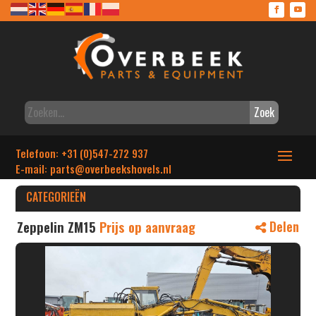
Zoek
Telefoon: +31 (0)547-272 937
E-mail: parts
@overbeekshovels.nl
CATEGORIEËN
Zeppelin ZM15
Prijs op aanvraag
Delen