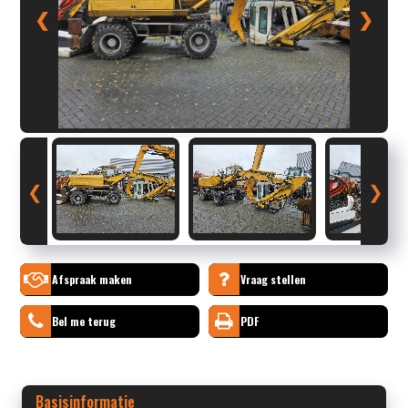
❮
❯
❮
❯
Afspraak maken
Vraag stellen
Bel me terug
PDF
Basisinformatie