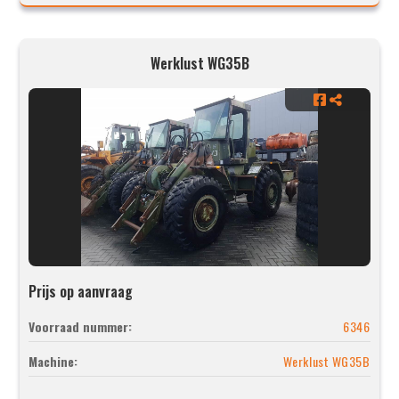
Werklust WG35B
Prijs op aanvraag
Voorraad nummer:
6346
Machine:
Werklust WG35B