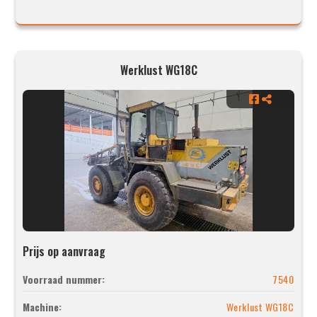
Werklust WG18C
Prijs op aanvraag
Voorraad nummer:
7540
Machine:
Werklust WG18C