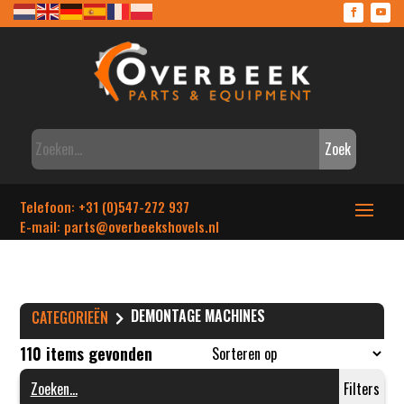
Zoek
Telefoon: +31 (0)547-272 937
E-mail: parts
@overbeekshovels.nl
DEMONTAGE MACHINES
CATEGORIEËN
110 items gevonden
Filters