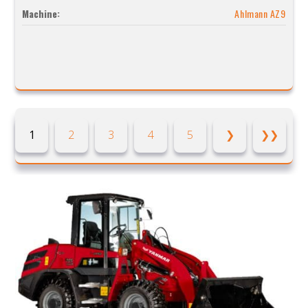
Machine:
Ahlmann AZ9
1
2
3
4
5
❯
❯❯