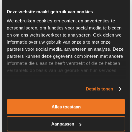
Deze website maakt gebruik van cookies
We gebruiken cookies om content en advertenties te
personaliseren, om functies voor social media te bieden
en om ons websiteverkeer te analyseren. Ook delen we
informatie over uw gebruik van onze site met onze
Prijs op aanvraag
partners voor social media, adverteren en analyse. Deze
partners kunnen deze gegevens combineren met andere
Voorraad nummer:
7509
informatie die u aan ze heeft verstrekt of die ze hebben
Machine:
Atlas AR65
verzameld op basis van uw gebruik van hun services.
Details tonen
Alles toestaan
Atlas AR65
Aanpassen