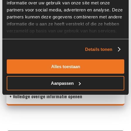
informatie over uw gebruik van onze site met onze
Locatie:
4D4
partners voor social media, adverteren en analyse. Deze
Past op de volgende machines:
Ahlmann AZ 14
partners kunnen deze gegevens combineren met andere
informatie die u aan ze heeft verstrekt of die ze hebben
Land:
Nederland
verzameld op basis van uw gebruik van hun services.
Overige informatie
Details tonen
Stock number: 2182-006
Alles toestaan
Brand: Ahlmann
Type 1: 4109302A/5758003
Type 2: 4109302A/5758003
Aanpassen
+ Volledige overige informatie openen