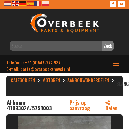
Zoek
Telefoon: +31 (0)547-272 937
E-mail: parts
@overbeekshovels.nl
CATEGORIEËN
MOTOREN
AANBOUWONDERDELEN
SLANG
Ahlmann
Prijs op
4109302A/5758003
aanvraag
Delen