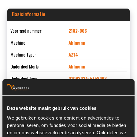
Basisinformatie
Voorraad nummer:
2182-006
Machine:
Ahlmann
Machine Type:
AZ14
Onderdeel Merk:
Ahlmann
Onderdeel Type:
4109302A/5758003
Onderdeel nummer:
4109302A/5758003
Deze website maakt gebruik van cookies
We gebruiken cookies om content en advertenties te
Informatie
personaliseren, om functies voor social media te bieden
en om ons websiteverkeer te analyseren. Ook delen we