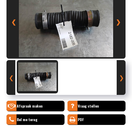
❮
❯
❮
❯
Afspraak maken
Vraag stellen
Bel me terug
PDF