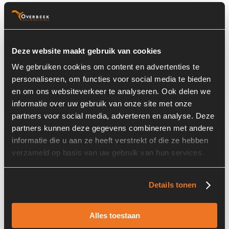
Basisinformatie
Voorraad nummer:
2341-002
Deze website maakt gebruik van cookies
Machine:
Ingersoll Rand
We gebruiken cookies om content en advertenties te
personaliseren, om functies voor social media te bieden
Machine Type:
P70WN
en om ons websiteverkeer te analyseren. Ook delen we
informatie over uw gebruik van onze site met onze
partners voor social media, adverteren en analyse. Deze
partners kunnen deze gegevens combineren met andere
Informatie
informatie die u aan ze heeft verstrekt of die ze hebben
verzameld op basis van uw gebruik van hun services.
Locatie:
4C4M
Past op de volgende machines:
Ingersoll Rand P 70 WN
Details tonen
Land:
Nederland
Alles toestaan