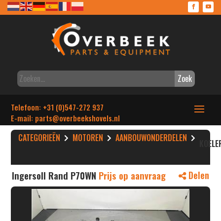
Zoek
Telefoon: +31 (0)547-272 937
E-mail: parts
@overbeekshovels.nl
CATEGORIEËN
MOTOREN
AANBOUWONDERDELEN
KOELE
Ingersoll Rand P70WN
Prijs op aanvraag
Delen