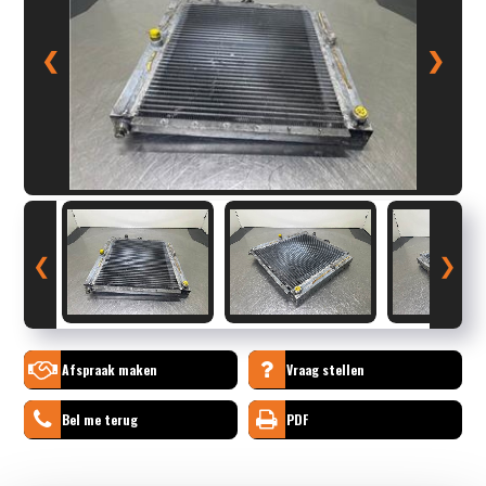
❮
❯
❮
❯
Afspraak maken
Vraag stellen
Bel me terug
PDF