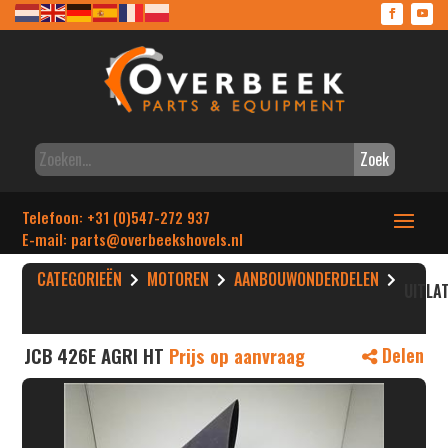
Zoek
Telefoon: +31 (0)547-272 937
E-mail: parts
@overbeekshovels.nl
CATEGORIEËN
MOTOREN
AANBOUWONDERDELEN
UITLA
JCB 426E AGRI HT
Prijs op aanvraag
Delen