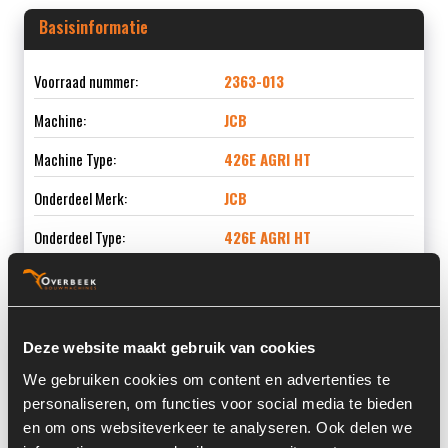
Basisinformatie
Voorraad nummer:
2363-013
Machine:
JCB
Machine Type:
426E AGRI HT
Onderdeel Merk:
JCB
Onderdeel Type:
426E AGRI HT
Informatie
Deze website maakt gebruik van cookies
We gebruiken cookies om content en advertenties te
Locatie:
4D4
personaliseren, om functies voor social media te bieden
en om ons websiteverkeer te analyseren. Ook delen we
Past op de volgende machines:
JCB 426 E AGRI HT