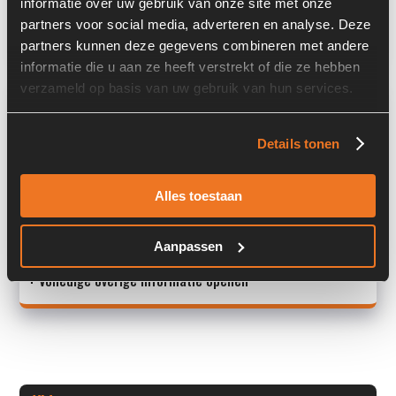
informatie over uw gebruik van onze site met onze
partners voor social media, adverteren en analyse. Deze
Land:
Nederland
partners kunnen deze gegevens combineren met andere
informatie die u aan ze heeft verstrekt of die ze hebben
verzameld op basis van uw gebruik van hun services.
Overige informatie
Stock number: 2363-013
Details tonen
Brand: JCB
Type 1: 426E AGRI HT
Alles toestaan
Type 2: 426 E AGRI HT
S/N: -
<
Aanpassen
+ Volledige overige informatie openen