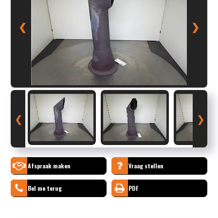
❮
❯
❮
❯
Afspraak maken
Vraag stellen
Bel me terug
PDF