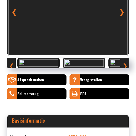
❮
❯
❮
❯
Afspraak maken
Vraag stellen
Bel me terug
PDF
Basisinformatie