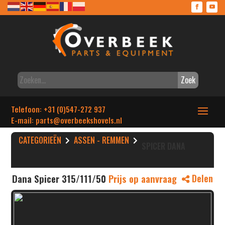
Zoek
Telefoon: +31 (0)547-272 937
E-mail: parts
@overbeekshovels.nl
CATEGORIEËN
ASSEN - REMMEN
SPICER DANA
Dana Spicer 315/111/50
Prijs op aanvraag
Delen