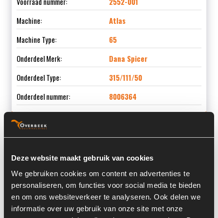
Voorraad nummer:
2552-001
Machine:
Atlas
Machine Type:
65
Onderdeel Merk:
Dana Spicer
Onderdeel Type:
315/111/50
Onderdeel nummer:
8006364
Informatie
Deze website maakt gebruik van cookies
We gebruiken cookies om content en advertenties te
Locatie:
13
personaliseren, om functies voor social media te bieden
Serienummer:
S-HUN-117707
en om ons websiteverkeer te analyseren. Ook delen we
informatie over uw gebruik van onze site met onze
Past op de volgende machines:
Atlas 65