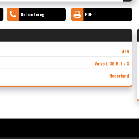
Bel me terug
PDF
4E9
Volvo L 30 B-Z / X
Nederland