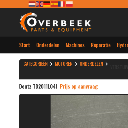
Start
Onderdelen
Machines
Reparatie
Hydra
CATEGORIEËN
MOTOREN
ONDERDELEN
VERSTUIV
Deutz TD2011L04I
Prijs op aanvraag