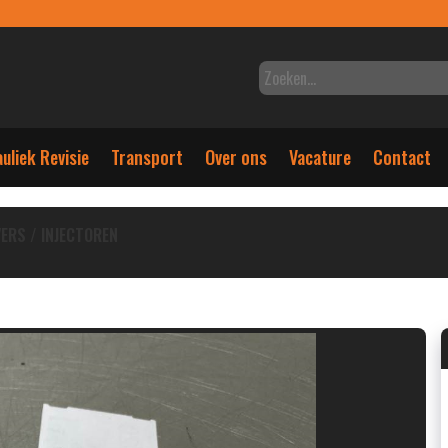
uliek Revisie
Transport
Over ons
Vacature
Contact
ERS / INJECTOREN