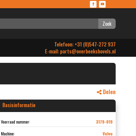
Zoek
Telefoon: +31 (0)547-272 937
E-mail:
parts@overbeekshovels.nl
Delen
Basisinformatie
Voorraad nummer:
3179-019
Machine:
Volvo