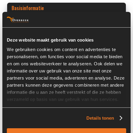
Basisinformatie
Voorraad nummer:
3318
Machine:
Terex
Deze website maakt gebruik van cookies
Onderdeel Merk:
Dana Spicer
We gebruiken cookies om content en advertenties te
personaliseren, om functies voor social media te bieden
Onderdeel Type:
212/402
en om ons websiteverkeer te analyseren. Ook delen we
Onderdeel nummer:
5370662270
informatie over uw gebruik van onze site met onze
partners voor social media, adverteren en analyse. Deze
partners kunnen deze gegevens combineren met andere
informatie die u aan ze heeft verstrekt of die ze hebben
verzameld op basis van uw gebruik van hun services.
Informatie
Details tonen
Locatie:
4G6
Serienummer:
T-ITA-750711