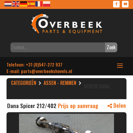
Zoek
Telefoon: +31 (0)547-272 937
E-mail: parts
@overbeekshovels.nl
CATEGORIEËN
ASSEN - REMMEN
SPICER DANA
Dana Spicer 212/402
Prijs op aanvraag
Delen