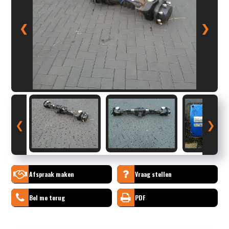
❮
❯
❮
❯
Afspraak maken
Vraag stellen
Bel me terug
PDF