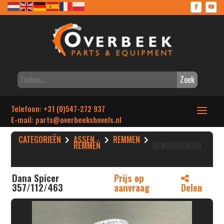
Zoek
Telefoon: +31 (0)547-272 937
E-mail: parts
@overbeekshovels.nl
CATEGORIEËN
ASSEN -
REMMEN
REMMEN
REMVOERINGEN
Dana Spicer
Prijs op
357/112/463
aanvraag
Delen