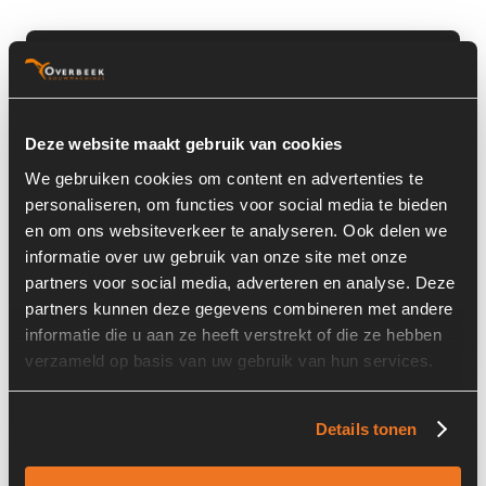
Basisinformatie
Voorraad nummer:
3424-031-03
Deze website maakt gebruik van cookies
Machine:
Weycor
We gebruiken cookies om content en advertenties te
Machine Type:
AR105E
personaliseren, om functies voor social media te bieden
en om ons websiteverkeer te analyseren. Ook delen we
Onderdeel Merk:
Dana Spicer
informatie over uw gebruik van onze site met onze
Onderdeel Type:
357/112/463
partners voor social media, adverteren en analyse. Deze
partners kunnen deze gegevens combineren met andere
Onderdeel nummer:
1120761004 / 1120700601
informatie die u aan ze heeft verstrekt of die ze hebben
verzameld op basis van uw gebruik van hun services.
Details tonen
Informatie