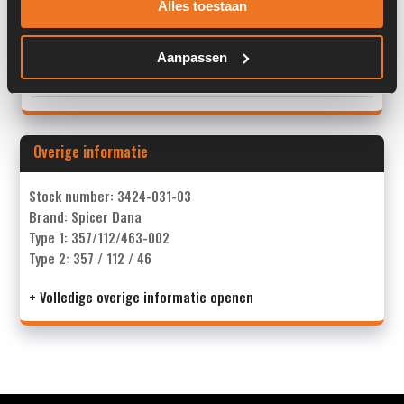
Alles toestaan
Locatie:
4E13J
Past op de volgende machines:
Weycor AR 105 E
Aanpassen
Land:
Nederland
Overige informatie
Stock number: 3424-031-03
Brand: Spicer Dana
Type 1: 357/112/463-002
Type 2: 357 / 112 / 46
+ Volledige overige informatie openen