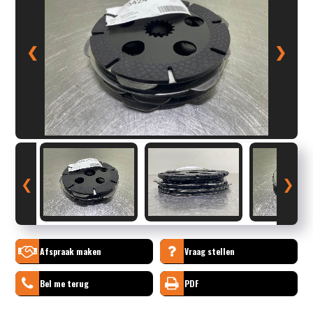
❮
❯
❮
❯
Afspraak maken
Vraag stellen
Bel me terug
PDF