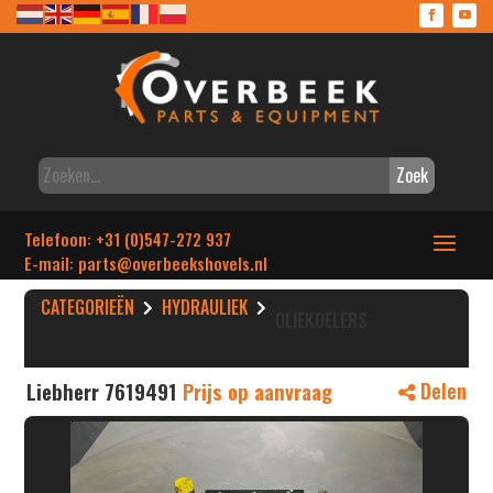
Zoek
Telefoon: +31 (0)547-272 937
E-mail: parts
@overbeekshovels.nl
CATEGORIEËN
HYDRAULIEK
OLIEKOELERS
Liebherr 7619491
Prijs op aanvraag
Delen