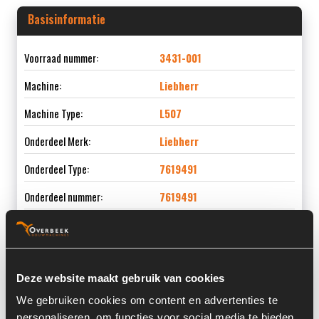
Basisinformatie
Voorraad nummer:
3431-001
Machine:
Liebherr
Machine Type:
L507
Onderdeel Merk:
Liebherr
Onderdeel Type:
7619491
Onderdeel nummer:
7619491
Informatie
Deze website maakt gebruik van cookies
We gebruiken cookies om content en advertenties te
Locatie:
4C1O
personaliseren, om functies voor social media te bieden