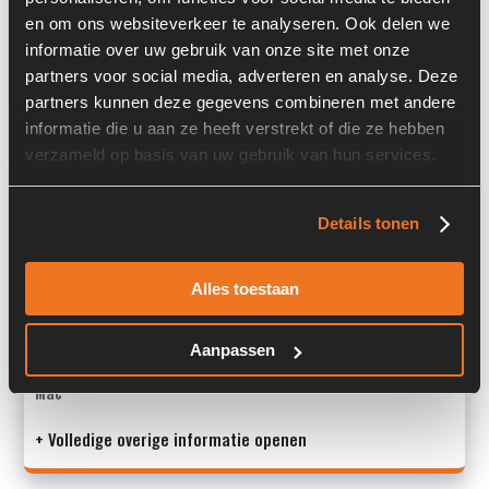
en om ons websiteverkeer te analyseren. Ook delen we
Past op de volgende machines:
informatie over uw gebruik van onze site met onze
Liebherr L506 / L507 / L508 / L509
partners voor social media, adverteren en analyse. Deze
Land:
Nederland
partners kunnen deze gegevens combineren met andere
informatie die u aan ze heeft verstrekt of die ze hebben
verzameld op basis van uw gebruik van hun services.
Overige informatie
Details tonen
Stock number: 3431-001
Brand: Liebherr
Alles toestaan
Type 1: 7619491
Type 2: 7619491
S/N: -
Aanpassen
Mac
+ Volledige overige informatie openen