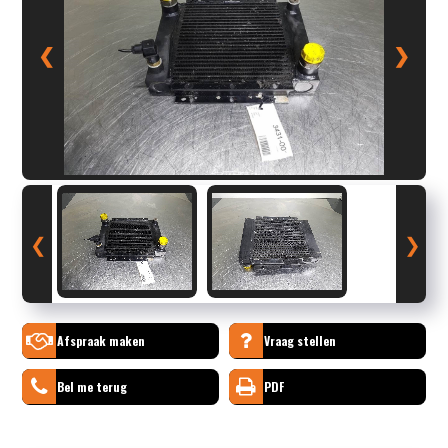
❮
❯
❮
❯
Afspraak maken
Vraag stellen
Bel me terug
PDF