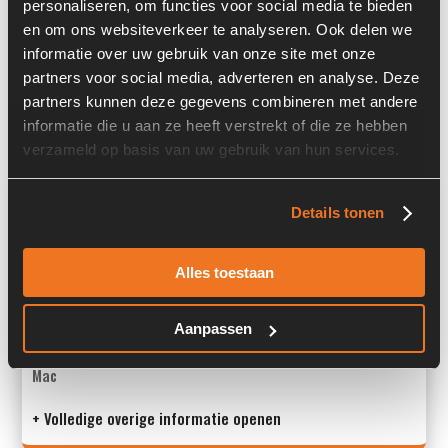
personaliseren, om functies voor social media te bieden
Past op de volgende machines:
Liebherr A 900 ZW
en om ons websiteverkeer te analyseren. Ook delen we
informatie over uw gebruik van onze site met onze
Afmetingen (LxBxH) (m):
0,69 x 0,85 m
partners voor social media, adverteren en analyse. Deze
partners kunnen deze gegevens combineren met andere
Land:
Nederland
informatie die u aan ze heeft verstrekt of die ze hebben
verzameld op basis van uw gebruik van hun services.
Overige informatie
Details tonen
Stock number: 3512-015
Brand: Liebherr
Alles toestaan
Type 1: 5008731
Type 2: 5008731
S/N: -
Aanpassen
Mac
+ Volledige overige informatie openen