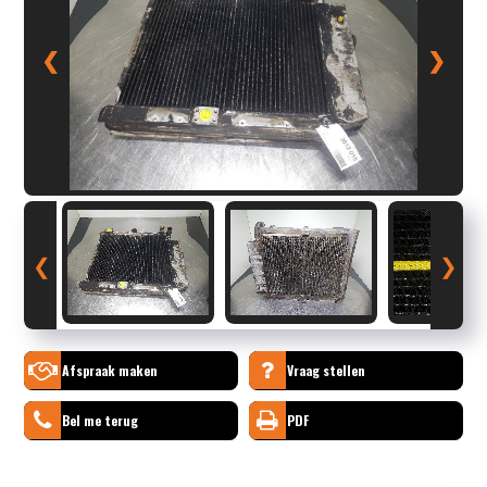
❮
❯
❮
❯
Afspraak maken
Vraag stellen
Bel me terug
PDF