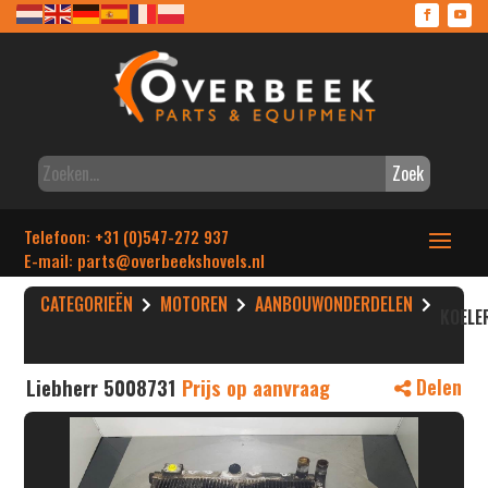
Zoek
Telefoon: +31 (0)547-272 937
E-mail: parts
@overbeekshovels.nl
CATEGORIEËN
MOTOREN
AANBOUWONDERDELEN
KOELE
Liebherr 5008731
Prijs op aanvraag
Delen