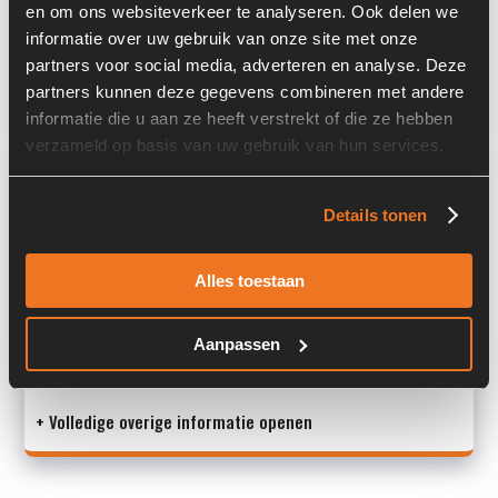
en om ons websiteverkeer te analyseren. Ook delen we
Past op de volgende machines:
Ahlmann AZ 150
informatie over uw gebruik van onze site met onze
partners voor social media, adverteren en analyse. Deze
Land:
Nederland
partners kunnen deze gegevens combineren met andere
informatie die u aan ze heeft verstrekt of die ze hebben
verzameld op basis van uw gebruik van hun services.
Overige informatie
Details tonen
Stock number: 3888-002
Brand: Ahlmann
Type 1: 2300776A
Alles toestaan
Type 2: 2300776A
S/N: -
Aanpassen
Ma
+ Volledige overige informatie openen