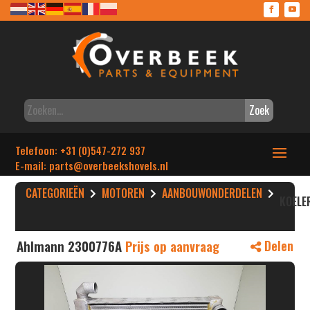
Zoek
Telefoon: +31 (0)547-272 937
E-mail: parts
@overbeekshovels.nl
CATEGORIEËN
MOTOREN
AANBOUWONDERDELEN
KOELE
Ahlmann 2300776A
Prijs op aanvraag
Delen