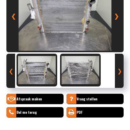
❮
❯
❮
❯
Afspraak maken
Vraag stellen
Bel me terug
PDF