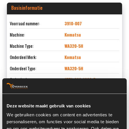
Basisinformatie
Voorraad nummer:
3910-007
Machine:
Komatsu
Machine Type:
WA320-5H
Onderdeel Merk:
Komatsu
Onderdeel Type:
WA320-5H
Onderdeel nummer:
1771-002-1000-B
Deze website maakt gebruik van cookies
Informatie
We gebruiken cookies om content en advertenties te
personaliseren, om functies voor social media te bieden
Locatie:
4C4J
en om ons websiteverkeer te analyseren. Ook delen we