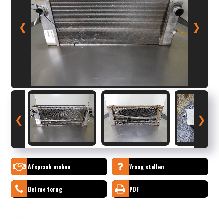
❮
❯
❮
❯
Afspraak maken
Vraag stellen
Bel me terug
PDF