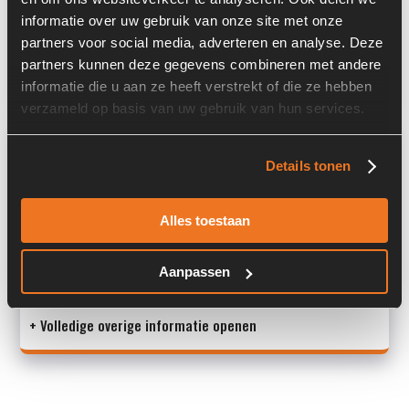
informatie over uw gebruik van onze site met onze
Past op de volgende machines:
Komatsu WA 320 - 5H
partners voor social media, adverteren en analyse. Deze
Land:
Nederland
partners kunnen deze gegevens combineren met andere
informatie die u aan ze heeft verstrekt of die ze hebben
verzameld op basis van uw gebruik van hun services.
Overige informatie
Details tonen
Stock number: 3910-007
Brand: Komatsu
Alles toestaan
Type 1: WA320 - 5H
Type 2: WA 320 - 5H
S/N: -
Aanpassen
<
+ Volledige overige informatie openen