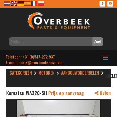
Zoek
Telefoon: +31 (0)547-272 937
E-mail: parts
@overbeekshovels.nl
CATEGORIEËN
MOTOREN
AANBOUWONDERDELEN
KOELE
Komatsu WA320-5H
Prijs op aanvraag
Delen