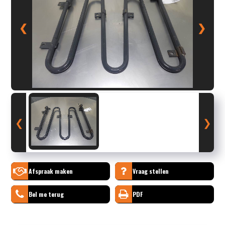
❮
❯
❮
❯
Afspraak maken
Vraag stellen
Bel me terug
PDF