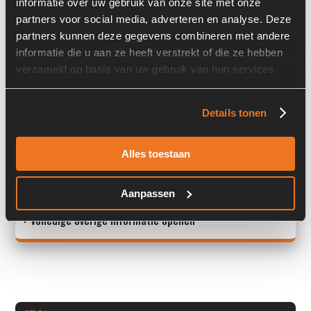
informatie over uw gebruik van onze site met onze
partners voor social media, adverteren en analyse. Deze
Land:
Nederland
partners kunnen deze gegevens combineren met andere
informatie die u aan ze heeft verstrekt of die ze hebben
verzameld op basis van uw gebruik van hun services.
Overige informatie
Stock number: 3910-009
Details tonen
Brand: Komatsu
Type 1: WA320 - 5H
Alles toestaan
Type 2: WA 320 - 5H
S/N: -
<
Aanpassen
+ Volledige overige informatie openen