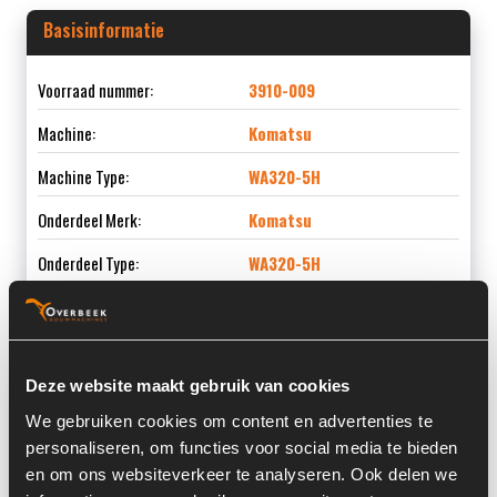
Basisinformatie
Voorraad nummer:
3910-009
Machine:
Komatsu
Machine Type:
WA320-5H
Onderdeel Merk:
Komatsu
Onderdeel Type:
WA320-5H
Informatie
Deze website maakt gebruik van cookies
We gebruiken cookies om content en advertenties te
Locatie:
4C4J
personaliseren, om functies voor social media te bieden
en om ons websiteverkeer te analyseren. Ook delen we
Past op de volgende machines:
Komatsu WA 320 - 5H