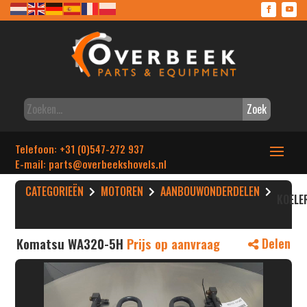
Zoek
Telefoon: +31 (0)547-272 937
E-mail: parts
@overbeekshovels.nl
CATEGORIEËN
MOTOREN
AANBOUWONDERDELEN
KOELE
Komatsu WA320-5H
Prijs op aanvraag
Delen