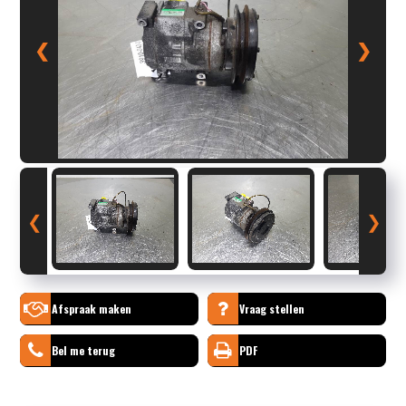
❮
❯
❮
❯
Afspraak maken
Vraag stellen
Bel me terug
PDF