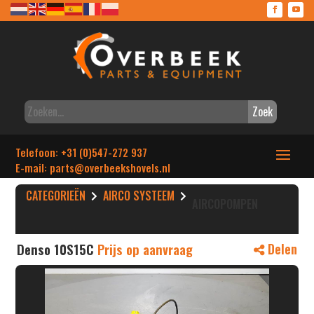
Zoek
Telefoon: +31 (0)547-272 937
E-mail: parts
@overbeekshovels.nl
CATEGORIEËN
AIRCO SYSTEEM
AIRCOPOMPEN
Denso 10S15C
Prijs op aanvraag
Delen