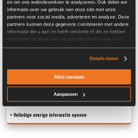
en om ons websiteverkeer te analyseren. Ook delen we
Serienummer:
10G 0282
informatie over uw gebruik van onze site met onze
partners voor social media, adverteren en analyse. Deze
Past op de volgende machines:
Komatsu WA 320 - 5H
partners kunnen deze gegevens combineren met andere
informatie die u aan ze heeft verstrekt of die ze hebben
Land:
Nederland
verzameld op basis van uw gebruik van hun services.
Overige informatie
Details tonen
Stock number: 3910-040-01
Alles toestaan
Brand: Denso
Type 1: 10S15C
Type 2: 10S15C
Aanpassen
S/N: 10G 0282
+ Volledige overige informatie openen