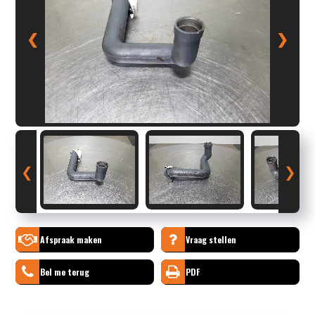
❮
❯
❮
❯
Afspraak maken
Vraag stellen
Bel me terug
PDF