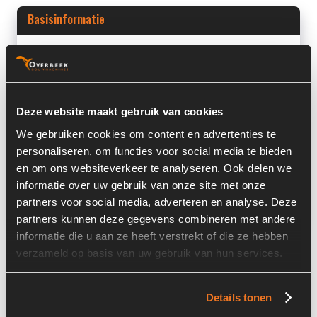
Basisinformatie
Voorraad nummer:
3949-021
Machine:
Liebherr
Machine Type:
A924 Litronic
Deze website maakt gebruik van cookies
We gebruiken cookies om content en advertenties te
Onderdeel Merk:
Liebherr
personaliseren, om functies voor social media te bieden
Onderdeel Type:
9881735
en om ons websiteverkeer te analyseren. Ook delen we
informatie over uw gebruik van onze site met onze
Onderdeel nummer:
9881735 / 12211820
partners voor social media, adverteren en analyse. Deze
partners kunnen deze gegevens combineren met andere
informatie die u aan ze heeft verstrekt of die ze hebben
verzameld op basis van uw gebruik van hun services.
Informatie
Details tonen
Locatie:
4C14