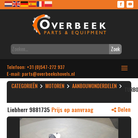
Zoek
Telefoon: +31 (0)547-272 937
E-mail: parts
@overbeekshovels.nl
CATEGORIEËN
MOTOREN
AANBOUWONDERDELEN
TURBO
Liebherr 9881735
Prijs op aanvraag
Delen