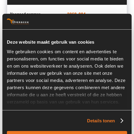
Voorraad nummer:
3968-004
Machine:
Liebherr
Machine Type:
A934C
Deze website maakt gebruik van cookies
Onderdeel Merk:
Liebherr
We gebruiken cookies om content en advertenties te
personaliseren, om functies voor social media te bieden
Onderdeel Type:
9590359
en om ons websiteverkeer te analyseren. Ook delen we
Onderdeel nummer:
9590359
informatie over uw gebruik van onze site met onze
partners voor social media, adverteren en analyse. Deze
partners kunnen deze gegevens combineren met andere
informatie die u aan ze heeft verstrekt of die ze hebben
verzameld op basis van uw gebruik van hun services.
Informatie
Details tonen
Locatie:
4C14
Past op de volgende machines:
Liebherr A 934 C