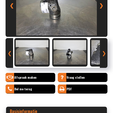
❮
❯
❮
❯
Afspraak maken
Vraag stellen
Bel me terug
PDF
Basisinformatie