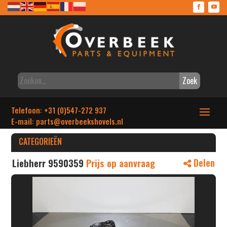
Zoek
Telefoon: +31 (0)547-272 937
E-mail: parts
@overbeekshovels.nl
CATEGORIEËN
Liebherr 9590359
Prijs op aanvraag
Delen