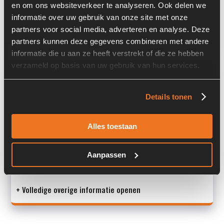
en om ons websiteverkeer te analyseren. Ook delen we
Past op de volgende machines:
Liebherr A 934 C
informatie over uw gebruik van onze site met onze
partners voor social media, adverteren en analyse. Deze
Land:
Nederland
partners kunnen deze gegevens combineren met andere
informatie die u aan ze heeft verstrekt of die ze hebben
verzameld op basis van uw gebruik van hun services.
Overige informatie
Details tonen
Stock number: 3968-008
Brand: Liebherr
Type 1: 10288238
Alles toestaan
Type 2: 10288238
S/N: -
Aanpassen
M
+ Volledige overige informatie openen