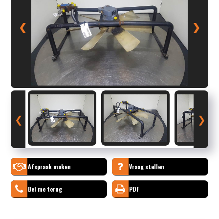
❮
❯
❮
❯
Afspraak maken
Vraag stellen
Bel me terug
PDF