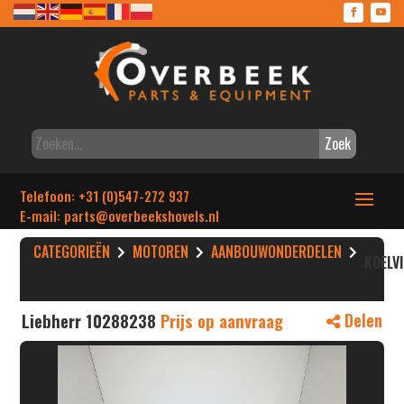
Zoek
Telefoon: +31 (0)547-272 937
E-mail: parts
@overbeekshovels.nl
CATEGORIEËN
MOTOREN
AANBOUWONDERDELEN
KOELV
Liebherr 10288238
Prijs op aanvraag
Delen