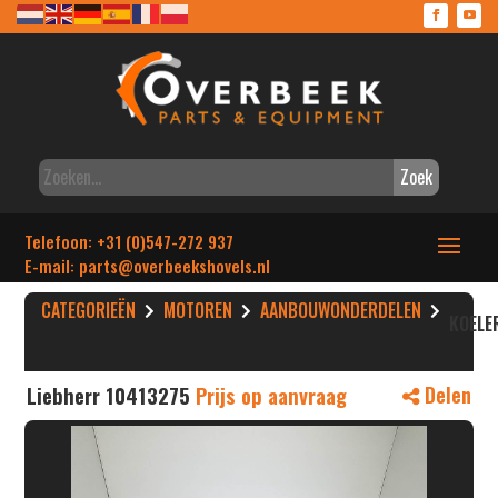
Zoek
Telefoon: +31 (0)547-272 937
E-mail: parts
@overbeekshovels.nl
CATEGORIEËN
MOTOREN
AANBOUWONDERDELEN
KOELE
Liebherr 10413275
Prijs op aanvraag
Delen