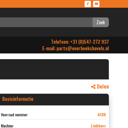
Zoek
Telefoon: +31 (0)547-272 937
E-mail:
parts@overbeekshovels.nl
Delen
Basisinformatie
Voorraad nummer:
4135
Machine:
Liebherr