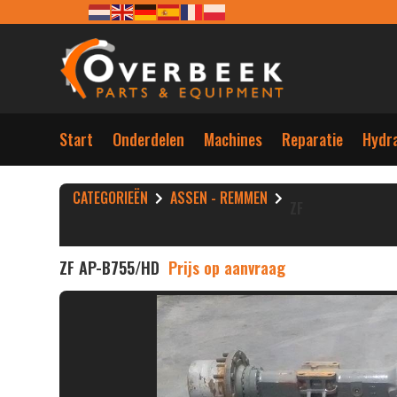
Start
Onderdelen
Machines
Reparatie
Hydra
CATEGORIEËN
ASSEN - REMMEN
ZF
ZF AP-B755/HD
Prijs op aanvraag