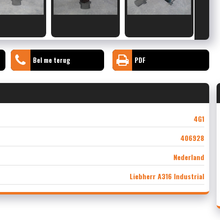
Bel me terug
PDF
4G1
406928
Nederland
Liebherr A316 Industrial