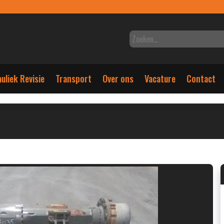
uliek Revisie
Transport
Over ons
Vacature
Contact