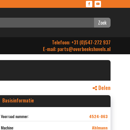
Zoek
Telefoon: +31 (0)547-272 937
E-mail:
parts@overbeekshovels.nl
Delen
Basisinformatie
Voorraad nummer:
4524-063
Machine:
Ahlmann