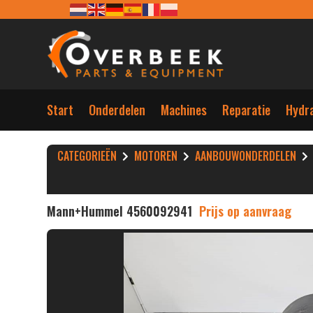
Start
Onderdelen
Machines
Reparatie
Hydra
CATEGORIEËN
MOTOREN
AANBOUWONDERDELEN
Mann+Hummel 4560092941
Prijs op aanvraag