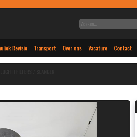
uliek Revisie
Transport
Over ons
Vacature
Contact
LUCHTTFILTERS / SLANGEN