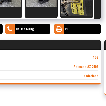
Bel me terug
PDF
4D3
Ahlmann AZ 210E
Nederland