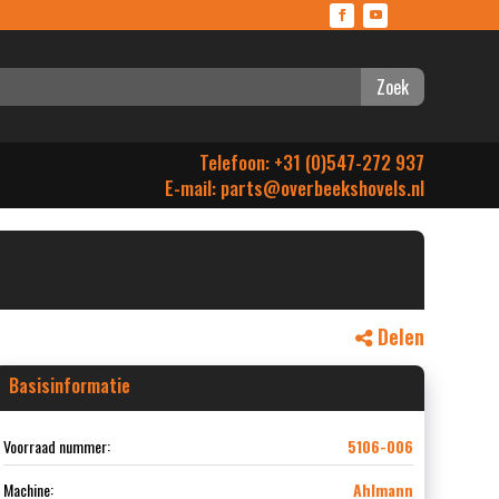
Zoek
Telefoon: +31 (0)547-272 937
E-mail:
parts@overbeekshovels.nl
Delen
Basisinformatie
Voorraad nummer:
5106-006
Machine:
Ahlmann