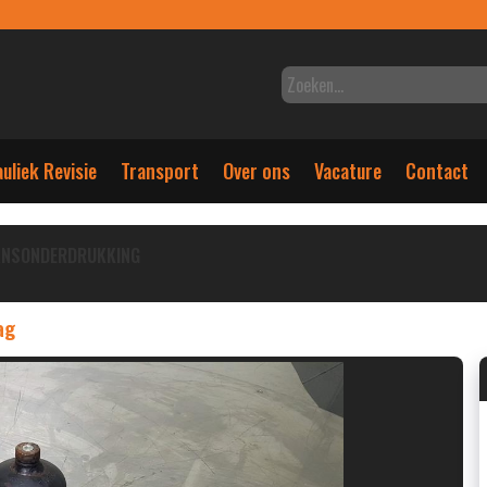
uliek Revisie
Transport
Over ons
Vacature
Contact
ANSONDERDRUKKING
ag