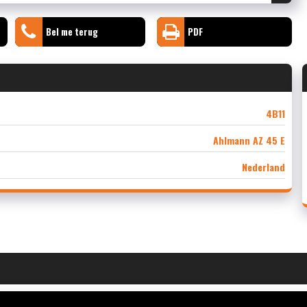
Bel me terug
PDF
4B11
Ahlmann AZ 45 E
Nederland