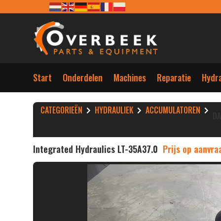
Start
Onderdelen
Machines
Reparatie
Hydra
CATEGORIEËN
HYDRAULIEK
ACCUMULATOREN
D
Integrated Hydraulics LT-35A37.0
Prijs op aanvra