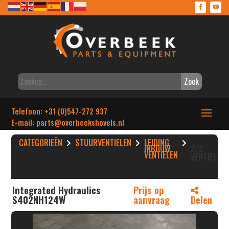
Zoek
Telefoon: +31 (0)547-272 937
E-mail: parts
@overbeekshovels.nl
CATEGORIEËN
STUURVENTIELEN
LEIDING
INBOUW
2/2
VENTIELEN
VENTIEL
Integrated Hydraulics
Prijs op
S402NH124W
aanvraag
Delen