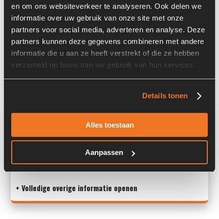
en om ons websiteverkeer te analyseren. Ook delen we
Locatie:
4B10
informatie over uw gebruik van onze site met onze
partners voor social media, adverteren en analyse. Deze
Serienummer:
212959
partners kunnen deze gegevens combineren met andere
Past op de volgende machines:
Ahlmann AZ 45 E
informatie die u aan ze heeft verstrekt of die ze hebben
verzameld op basis van uw gebruik van hun services.
Land:
Nederland
Details tonen
Overige informatie
Alles toestaan
Stock number: 5106-007
Brand: Integrated Hydraulics
Aanpassen
Type 1: S402NH124W
Type 2: S402NH124W
+ Volledige overige informatie openen