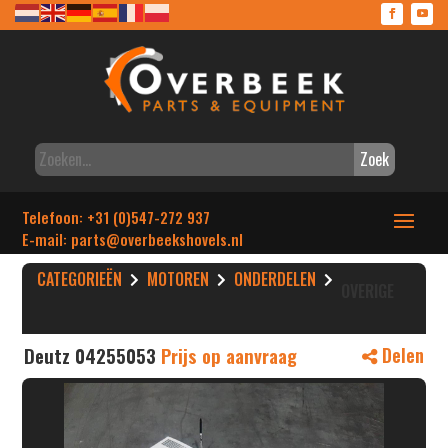
Zoek
Telefoon: +31 (0)547-272 937
E-mail: parts
@overbeekshovels.nl
CATEGORIEËN
MOTOREN
ONDERDELEN
OVERIGE
Deutz 04255053
Prijs op aanvraag
Delen