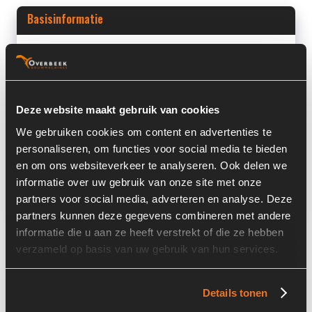
Basisinformatie
Voorraad nummer:
5343-001
Machine:
Deutz
Machine Type:
BF4M1012EC
Deze website maakt gebruik van cookies
We gebruiken cookies om content en advertenties te
Onderdeel Merk:
Deutz
personaliseren, om functies voor social media te bieden
Onderdeel Type:
04255053
en om ons websiteverkeer te analyseren. Ook delen we
informatie over uw gebruik van onze site met onze
Onderdeel nummer:
04255053
partners voor social media, adverteren en analyse. Deze
partners kunnen deze gegevens combineren met andere
informatie die u aan ze heeft verstrekt of die ze hebben
verzameld op basis van uw gebruik van hun services.
Informatie
Details tonen
Locatie:
8D1