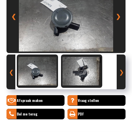
❮
❯
❮
❯
Afspraak maken
Vraag stellen
Bel me terug
PDF