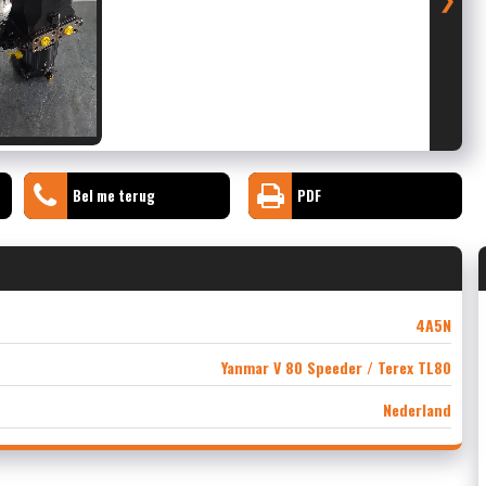
Bel me terug
PDF
4A5N
Yanmar V 80 Speeder / Terex TL80
Nederland