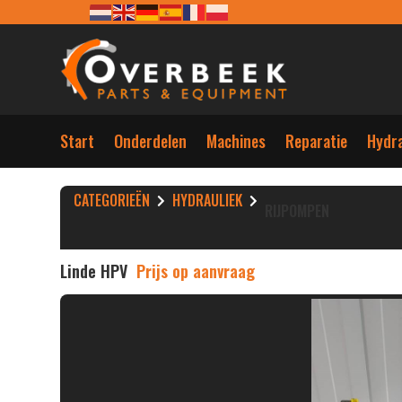
Start
Onderdelen
Machines
Reparatie
Hydra
CATEGORIEËN
HYDRAULIEK
RIJPOMPEN
Linde HPV
Prijs op aanvraag