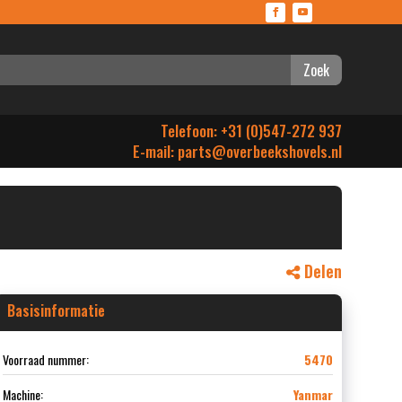
Zoek
Telefoon: +31 (0)547-272 937
E-mail:
parts@overbeekshovels.nl
Delen
Basisinformatie
Voorraad nummer:
5470
Machine:
Yanmar