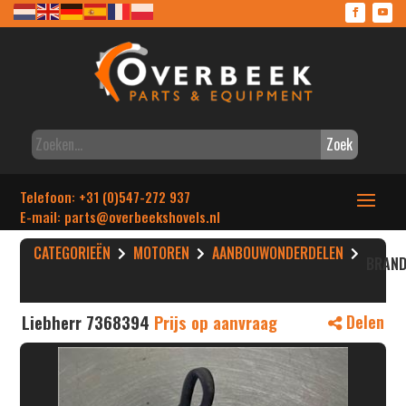
Zoek
Telefoon: +31 (0)547-272 937
E-mail: parts
@overbeekshovels.nl
CATEGORIEËN
MOTOREN
AANBOUWONDERDELEN
BRAND
Liebherr 7368394
Prijs op aanvraag
Delen