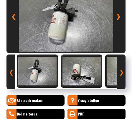
❮
❯
❮
❯
Afspraak maken
Vraag stellen
Bel me terug
PDF