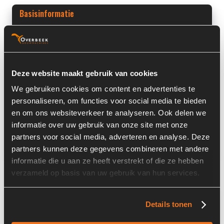
Basisinformatie
Voorraad nummer:
5560-001-23
Machine:
Liebherr
Deze website maakt gebruik van cookies
Machine Type:
L544
We gebruiken cookies om content en advertenties te
Onderdeel Merk:
Liebherr
personaliseren, om functies voor social media te bieden
en om ons websiteverkeer te analyseren. Ook delen we
Onderdeel Type:
7368394
informatie over uw gebruik van onze site met onze
Onderdeel nummer:
7368394
partners voor social media, adverteren en analyse. Deze
partners kunnen deze gegevens combineren met andere
informatie die u aan ze heeft verstrekt of die ze hebben
verzameld op basis van uw gebruik van hun services.
Informatie
Details tonen
Locatie:
4F16