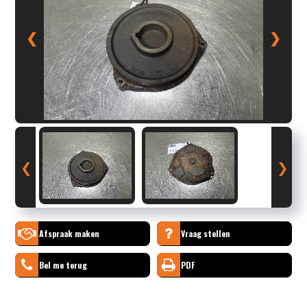
❮
❯
❮
❯
Afspraak maken
Vraag stellen
Bel me terug
PDF