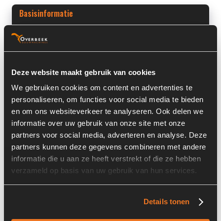
Basisinformatie
Voorraad nummer:
5560-001-29
Machine:
Liebherr
Deze website maakt gebruik van cookies
Machine Type:
L544
We gebruiken cookies om content en advertenties te
Onderdeel Merk:
Liebherr
personaliseren, om functies voor social media te bieden
en om ons websiteverkeer te analyseren. Ook delen we
Onderdeel Type:
9277516
informatie over uw gebruik van onze site met onze
Onderdeel nummer:
9277516
partners voor social media, adverteren en analyse. Deze
partners kunnen deze gegevens combineren met andere
informatie die u aan ze heeft verstrekt of die ze hebben
verzameld op basis van uw gebruik van hun services.
Informatie
Details tonen
Locatie:
4f16