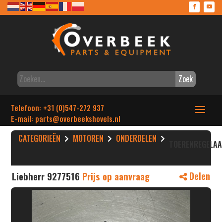
Zoek
Telefoon: +31 (0)547-272 937
E-mail: parts
@overbeekshovels.nl
CATEGORIEËN
MOTOREN
ONDERDELEN
TOERENREGELA
Liebherr 9277516
Prijs op aanvraag
Delen