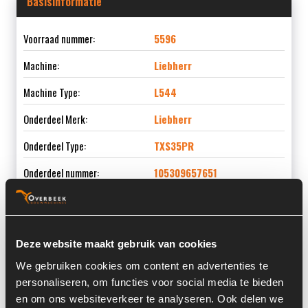
Basisinformatie
Voorraad nummer:
5596
Machine:
Liebherr
Machine Type:
L544
Onderdeel Merk:
Liebherr
Onderdeel Type:
TXS35PR
Onderdeel nummer:
105309657651
Deze website maakt gebruik van cookies
Informatie
We gebruiken cookies om content en advertenties te
personaliseren, om functies voor social media te bieden
Serienummer:
4103300A
en om ons websiteverkeer te analyseren. Ook delen we