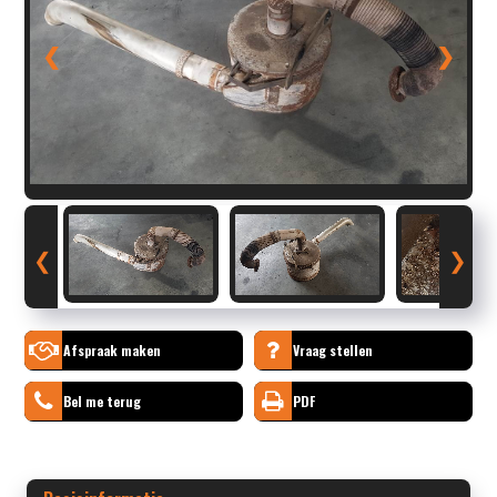
❮
❯
❮
❯
Afspraak maken
Vraag stellen
Bel me terug
PDF