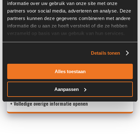
Past op de volgende machines:
Liebherr L 544
informatie over uw gebruik van onze site met onze
partners voor social media, adverteren en analyse. Deze
Land:
Nederland
partners kunnen deze gegevens combineren met andere
informatie die u aan ze heeft verstrekt of die ze hebben
verzameld op basis van uw gebruik van hun services.
Overige informatie
Details tonen
Stock number: 5596
Brand: Liebherr
Type 1: TXS35PR
Alles toestaan
Type 2: TXS35PR
S/N: 4103300A
Aanpassen
+ Volledige overige informatie openen