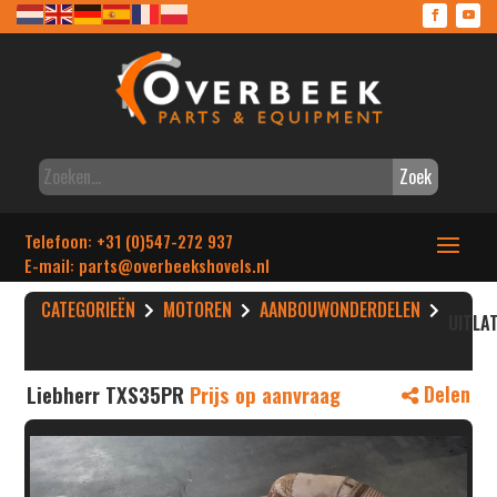
Zoek
Telefoon: +31 (0)547-272 937
E-mail: parts
@overbeekshovels.nl
CATEGORIEËN
MOTOREN
AANBOUWONDERDELEN
UITLA
Liebherr TXS35PR
Prijs op aanvraag
Delen