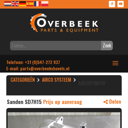
Zoek
Telefoon: +31 (0)547-272 937
E-mail: parts
@overbeekshovels.nl
CATEGORIEËN
AIRCO SYSTEEM
AIRCOPOMPEN
Sanden SD7H15
Prijs op aanvraag
Delen