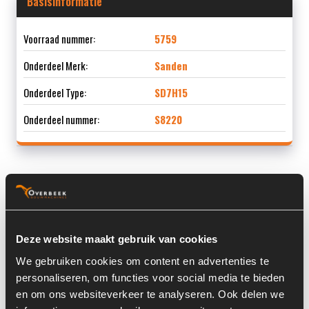
Basisinformatie
Voorraad nummer:
5759
Onderdeel Merk:
Sanden
Onderdeel Type:
SD7H15
Onderdeel nummer:
S8220
Informatie
Bouwjaar:
2017
Deze website maakt gebruik van cookies
Locatie:
4A9P
We gebruiken cookies om content en advertenties te
personaliseren, om functies voor social media te bieden
Serienummer:
2994108680
en om ons websiteverkeer te analyseren. Ook delen we