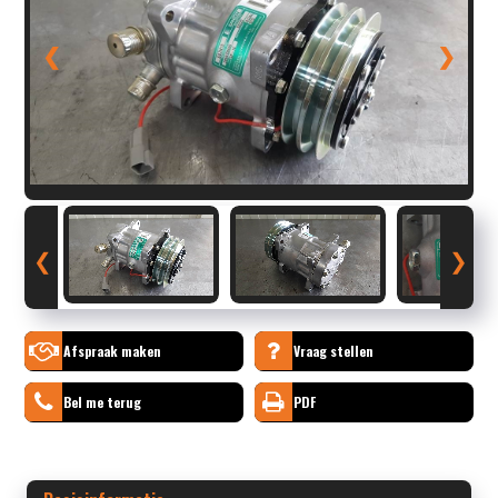
❮
❯
❮
❯
Afspraak maken
Vraag stellen
Bel me terug
PDF