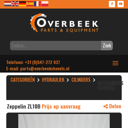
Zoek
Telefoon: +31 (0)547-272 937
E-mail: parts
@overbeekshovels.nl
CATEGORIEËN
HYDRAULIEK
CILINDERS
HEFCILINDERS
(LADERS)
Zeppelin ZL10B
Prijs op aanvraag
Delen