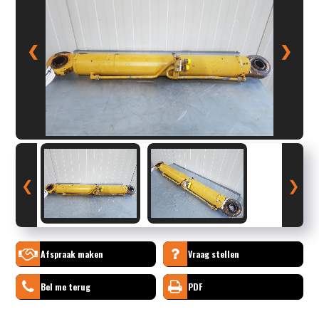
❮
❯
❮
❯
Afspraak maken
Vraag stellen
Bel me terug
PDF