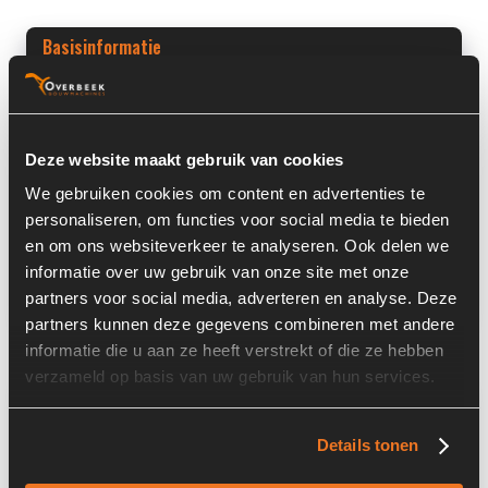
Basisinformatie
Voorraad nummer:
5808-011
Machine:
Zeppelin
Deze website maakt gebruik van cookies
Machine Type:
ZL10B
We gebruiken cookies om content en advertenties te
personaliseren, om functies voor social media te bieden
Onderdeel Merk:
Zeppelin
en om ons websiteverkeer te analyseren. Ook delen we
informatie over uw gebruik van onze site met onze
Onderdeel Type:
ZL10B
partners voor social media, adverteren en analyse. Deze
partners kunnen deze gegevens combineren met andere
informatie die u aan ze heeft verstrekt of die ze hebben
verzameld op basis van uw gebruik van hun services.
Informatie
Details tonen
Locatie:
4D16D