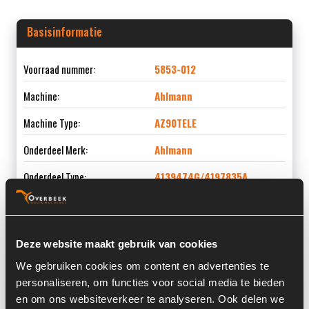
Basisinformatie
Voorraad nummer:
5853-012
Machine:
Ahlmann
Machine Type:
AZ90TELE
Onderdeel Merk:
Ahlmann
Onderdeel Type:
4139474G/4197835A
Onderdeel nummer:
4139474G/4197835A
Deze website maakt gebruik van cookies
We gebruiken cookies om content en advertenties te
Informatie
personaliseren, om functies voor social media te bieden
en om ons websiteverkeer te analyseren. Ook delen we