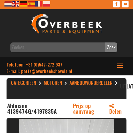
Zoek
Telefoon: +31 (0)547-272 937
E-mail: parts
@overbeekshovels.nl
CATEGORIEËN
MOTOREN
AANBOUWONDERDELEN
UITLA
Ahlmann
Prijs op
4139474G/4197835A
aanvraag
Delen