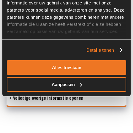
informatie over uw gebruik van onze site met onze
Locatie:
4D1
partners voor social media, adverteren en analyse. Deze
Past op de volgende machines:
Ahlmann AZ 90 TELE
partners kunnen deze gegevens combineren met andere
informatie die u aan ze heeft verstrekt of die ze hebben
Land:
Nederland
verzameld op basis van uw gebruik van hun services.
Overige informatie
Details tonen
Stock number: 5853-012
Alles toestaan
Brand: Ahlmann
Type 1: 4139474G/4197835A
Type 2: 4139474G/4197835A
Aanpassen
+ Volledige overige informatie openen