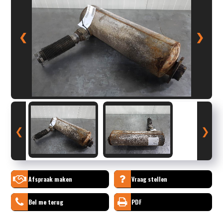
❮
❯
❮
❯
Afspraak maken
Vraag stellen
Bel me terug
PDF