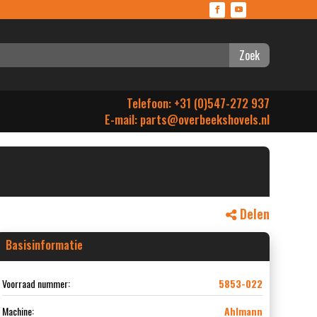
Zoek
Telefoon: +31 (0)547-272 937
E-mail:
parts@overbeekshovels.nl
Delen
Basisinformatie
Voorraad nummer:
5853-022
Machine:
Ahlmann