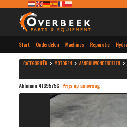
Start
Onderdelen
Machines
Reparatie
Hydra
CATEGORIEËN
MOTOREN
AANBOUWONDERDELEN
Ahlmann 4139575G
Prijs op aanvraag